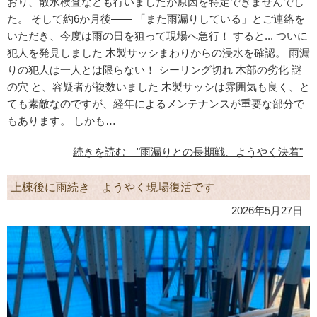
おり、散水検査なども行いましたが原因を特定できませんでし
た。 そして約6か月後―― 「また雨漏りしている」とご連絡を
いただき、今度は雨の日を狙って現場へ急行！ すると... ついに
犯人を発見しました 木製サッシまわりからの浸水を確認。 雨漏
りの犯人は一人とは限らない！ シーリング切れ 木部の劣化 謎
の穴 と、容疑者が複数いました 木製サッシは雰囲気も良く、と
ても素敵なのですが、経年によるメンテナンスが重要な部分で
もあります。 しかも…
続きを読む "雨漏りとの長期戦、ようやく決着"
上棟後に雨続き ようやく現場復活です
2026年5月27日