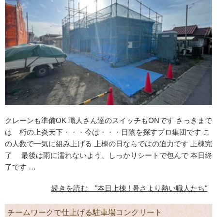
クレーンも準備OK 職人さん達のスイッチもONです さっきまで
は 桁の上炎天下・・・今は・・・日陰を探すプロ集団です こ
の人数で一気に組み上げる 上棟の日ならではの迫力です 上棟完
了 最後は雨に濡れないよう、しっかりシートで包んで 本日終
了です …
続きを読む "本日上棟 ! 暑さより熱い職人たち"
チームワークで仕上げる駐車場コンクリート