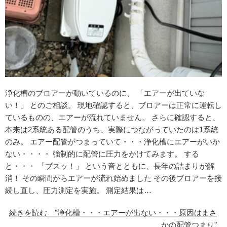
浄化槽のブロアーが動いているのに、 「エアーが出ていな
い！」 とのご相談。 現地確認すると、ブロアーは正常に運転し
ているものの、エアーが流れていません。 さらに確認すると、
本来は2系統ある配管のうち、実際につながっていたのは1系統
のみ。 エアー配管がつまっていて・・・浄化槽にエアーがいか
ない・・・・ 強制的に配管に圧力をかけてみます。 する
と・・・ 「ブスッ！」 という音とともに、長年の詰まりが解
消！ その瞬間からエアーが流れ始めました その後ブロアーを接
続し直し、圧力測定を実施。 測定結果は…
続きを読む "浄化槽・・・エアーが出ない・・・原因はまさ
かの配管つまり"