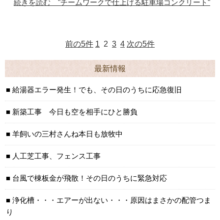
続きを読む "チームワークで仕上げる駐車場コンクリート"
前の5件
1
2
3
4
次の5件
最新情報
給湯器エラー発生！でも、その日のうちに応急復旧
新築工事 今日も空を相手にひと勝負
羊飼いの三村さんね本日も放牧中
人工芝工事、フェンス工事
台風で棟板金が飛散！その日のうちに緊急対応
浄化槽・・・エアーが出ない・・・原因はまさかの配管つま
り