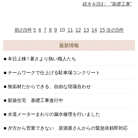
続きを読む "基礎工事"
前の5件
5
6
7
8
9
10
11
12
13
14
15
次の5件
最新情報
本日上棟 ! 暑さより熱い職人たち
チームワークで仕上げる駐車場コンクリート
無垢材だからできる、自由な現場合わせ
新築住宅 基礎工事進行中
水道メーターまわりの漏水修理を行いました
夕方から営業できない 居酒屋さんからの緊急依頼即対応