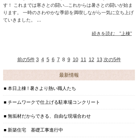
す！ これまでは寒さとの闘い...これからは暑さとの闘いが始ま
ります。 一時のさわやかな季節を満喫しながら一気に立ち上げ
ていきました。 …
続きを読む "上棟"
前の5件
3
4
5
6
7
8
9
10
11
12
13
次の5件
最新情報
本日上棟 ! 暑さより熱い職人たち
チームワークで仕上げる駐車場コンクリート
無垢材だからできる、自由な現場合わせ
新築住宅 基礎工事進行中