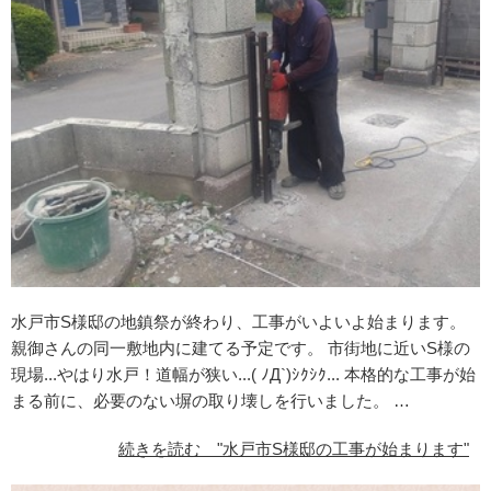
水戸市S様邸の地鎮祭が終わり、工事がいよいよ始まります。
親御さんの同一敷地内に建てる予定です。 市街地に近いS様の
現場...やはり水戸！道幅が狭い...( ﾉД`)ｼｸｼｸ... 本格的な工事が始
まる前に、必要のない塀の取り壊しを行いました。 …
続きを読む "水戸市S様邸の工事が始まります"